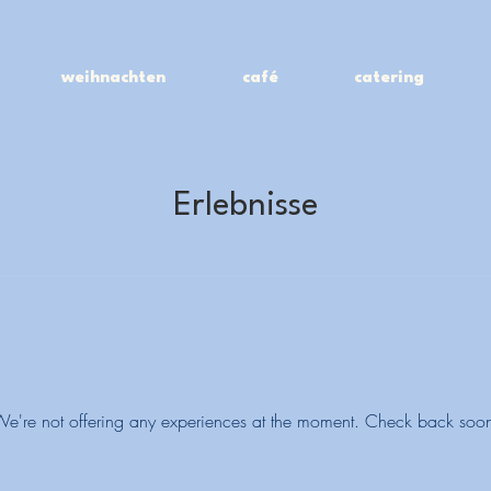
weihnachten
café
catering
Erlebnisse
e're not offering any experiences at the moment. Check back soo