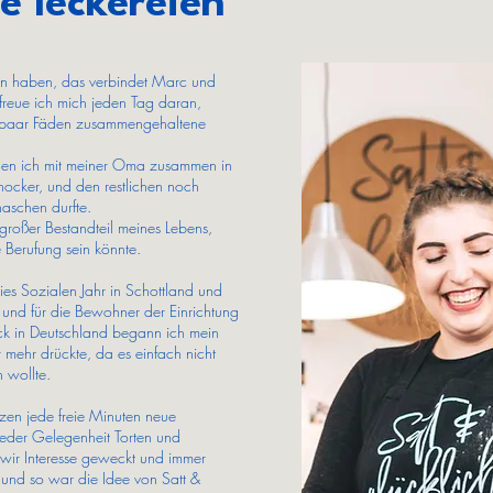
ie leckereien
sen haben, das verbindet Marc und
reue ich mich jeden Tag daran,
n paar Fäden zusammengehaltene
nen ich mit meiner Oma zusammen in
ocker, und den restlichen noch
aschen durfte.
roßer Bestandteil meines Lebens,
e Berufung sein könnte.
ies Sozialen Jahr in Schottland und
t und für die Bewohner der Einrichtung
k in Deutschland begann ich mein
 mehr drückte, da es einfach nicht
 wollte.
zen jede freie Minuten neue
jeder Gelegenheit Torten und
wir Interesse geweckt und immer
und so war die Idee von Satt &