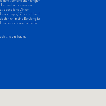
s dem vermeintlichen ruhigen
 schnell was essen ein
as abendliche Dinner.
akesyouhappy' Zuspruch fand
doch nicht meine Berufung ist
fgekommen das war im Herbst
noch wie ein Traum.