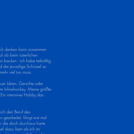
m ich denken kann zusammen
l ob beim österlichen
n backen - ich habe tatkräftig
d die jeweilige Schüssel so
mehr viel tun muss.
euer Ideen, Gerichte oder
im Inlinehockey. Meine größte
 Ein intensives Hobby das
ich den Beruf des
 gearbeitet, klingt erst mal
r die doch durchaus harte
ssel dazu kam als ich im