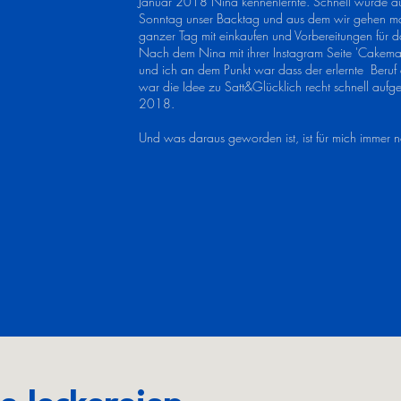
Januar 2018 Nina kennenlernte. Schnell wurde au
Sonntag unser Backtag und aus dem wir gehen mal
ganzer Tag mit einkaufen und Vorbereitungen für d
Nach dem Nina mit ihrer Instagram Seite 'Cakem
und ich an dem Punkt war dass der erlernte Beruf 
war die Idee zu Satt&Glücklich recht schnell au
2018.
Und was daraus geworden ist, ist für mich immer 