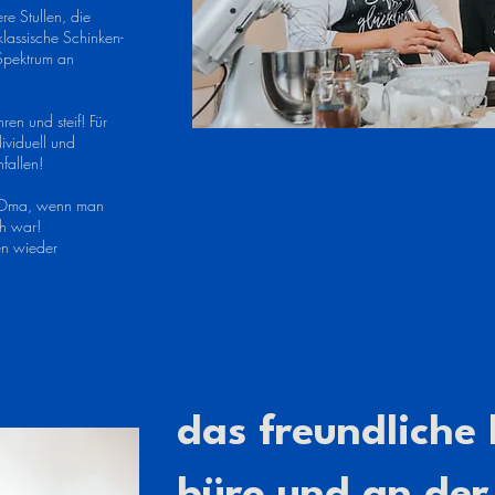
e Stullen, die
lassische Schinken-
 Spektrum an
ren und steif! Für
ividuell und
fallen!
i Oma, wenn man
ch war!
en wieder
das freundliche 