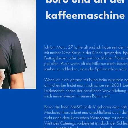
büro und an der
kaffeemaschine
Ich bin Marc, 27 Jahre alt und ich habe seit de
mit meiner Oma Karla in der Küche gestanden. Ega
Festtagsbraten oder beim weihnachtlichen Plätzche
geholfen. Auch wenn oft die Hilfe nur darin bestan
sauber zu schlecken, dass die Spülmaschine nicht 
Wenn ich nicht gerade mit Nina beim austüfteln n
ähnliches bin findet man mich schon seit 2001 be
Leidenschaft neben der beruflichen Verwirklichung.
mich immer wieder in seinen Bann zieht.
Bevor die Idee 'Satt&Glücklich' geboren war, hab 
Mechatronikers erlernt und anschließend auch darin
nicht nach dem klassischen Werdegang mit dem fü
Welt des Caterings vorbereitet ist..doch der Schlü