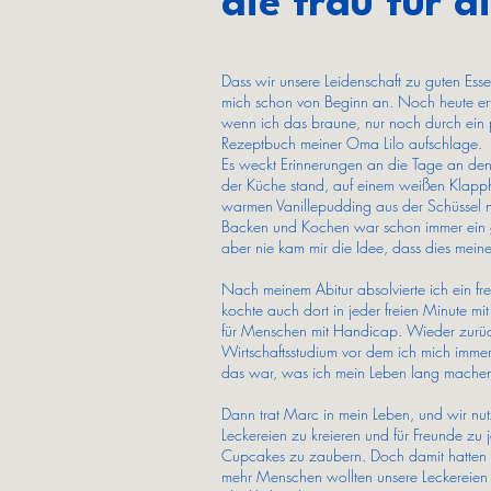
die frau für d
Dass wir unsere Leidenschaft zu guten Es
mich schon von Beginn an. Noch heute erf
wenn ich das braune, nur noch durch ei
Rezeptbuch meiner Oma Lilo aufschlage.
Es weckt Erinnerungen an die Tage an de
der Küche stand, auf einem weißen Klapph
warmen Vanillepudding aus der Schüssel n
Backen und Kochen war schon immer ein g
aber nie kam mir die Idee, dass dies mein
Nach meinem Abitur absolvierte ich ein fre
kochte auch dort in jeder freien Minute mi
für Menschen mit Handicap. Wieder zurüc
Wirtschaftsstudium vor dem ich mich immer
das war, was ich mein Leben lang machen
Dann trat Marc in mein Leben, und wir nut
Leckereien zu kreieren und für Freunde zu 
Cupcakes zu zaubern. Doch damit hatten 
mehr Menschen wollten unsere Leckereien 