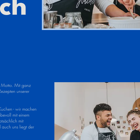
ich
r Motto. Mit ganz
Rezepten unserer
 Kuchen - wir machen
ebevoll mit einem
tsächlich mit
auch uns liegt der