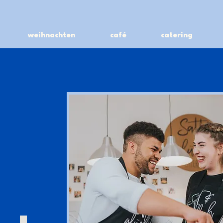
weihnachten
café
catering