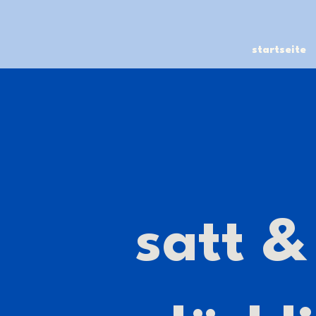
startseite
satt &