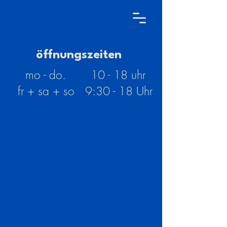
café
öffnungszeiten
mo - do. 10 - 18 uhr
fr + sa + so 9:30 - 18 Uhr