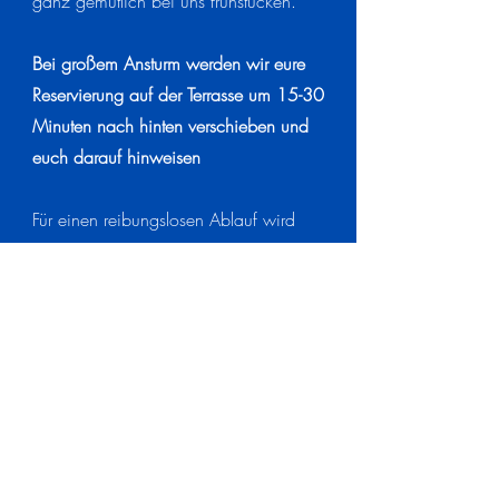
ganz gemütlich bei uns frühstücken.
Bei großem Ansturm werden wir eure
Reservierung
auf der
Terrasse
um 15-30
Minuten
nach
hinten
verschieben
und
euch
darauf
hinweisen
Für einen reibungslosen Ablauf wird
unser Team 15 Minuten vorher zum
Bezahlen zu euch kommen.
Solltet ihr nicht rechtzeitig bei uns sein
können, ruft bitte an und gebt
Bescheid. [0561
47453272
]
Bitte habt Verständnis, dass wir euren